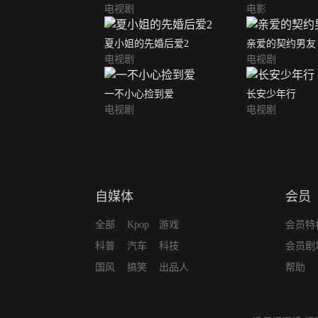
电视剧
电影
夏小姐的先婚后爱2
亲爱的契约男友
电视剧
电视剧
一不小心捡到爱
长安少年行
电视剧
电视剧
自媒体
会员
全部
Kpop
游戏
会员特
科普
汽车
科技
会员剧
国风
搞笑
出品人
帮助