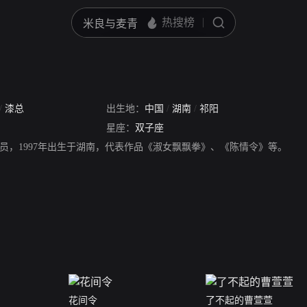
/
漆总
出生地：
中国
/
湖南
/
祁阳
星座：
双子座
员，1997年出生于湖南，代表作品《淑女飘飘拳》、《陈情令》等。
花间令
了不起的曹萱萱