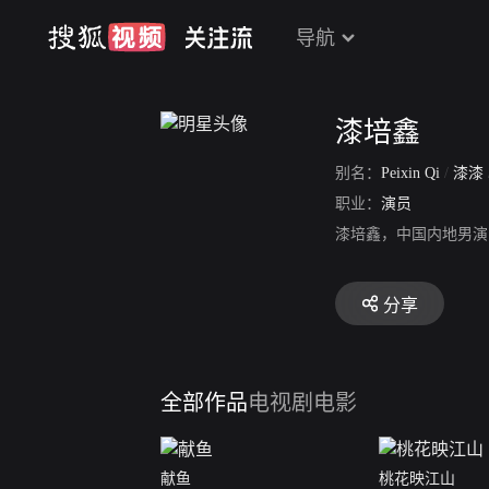
导航
漆培鑫
别名：
Peixin Qi
/
漆漆
职业：
演员
漆培鑫，中国内地男演
分享
全部作品
电视剧
电影
献鱼
桃花映江山