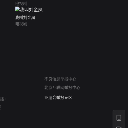
电视剧
我叫刘金凤
电视剧
网络暴力有害信息举报
不良信息举报中心
12318 文化市场举报
北京互联网举报中心
算法推荐专项举报
亚运会举报专区
播+
涉历史虚无举报
版
网络谣言信息专项
涉政举报入口
涉未成年人举报