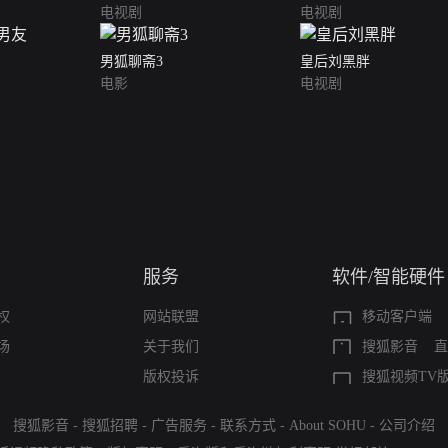
电视剧
电视剧
男狐聊斋3
皇后刘黑胖
电影
电视剧
服务
软件/智能硬件
权
网站联盟
移动客户端
场
关于我们
搜狐影音
直
版权投诉
搜狐视频TV
搜狐影音
-
搜狐招聘
-
广告服务
-
联系方式
-
About SOHU
-
公司介绍