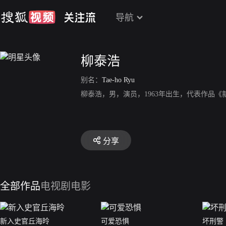
导航
柳泰浩
别名：
Tae-ho Ryu
柳泰浩，男，演员，1963年出生，代表作品
分享
全部作品
电视剧
电影
新入史官丘海昤
可爱恐惧
坏刑警