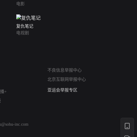
电影
复仇笔记
电视剧
网络暴力有害信息举报
不良信息举报中心
12318 文化市场举报
北京互联网举报中心
算法推荐专项举报
亚运会举报专区
播+
涉历史虚无举报
版
网络谣言信息专项
涉政举报入口
涉未成年人举报
hu@sohu-inc.com
清朗自媒体乱象举报