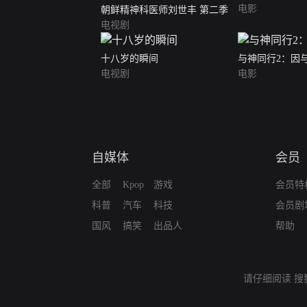
电影
朝鲜精神科医师刘世丰 第二季
电视剧
十八岁的瞬间
与神同行2：因
电视剧
电影
自媒体
会员
全部
Kpop
游戏
会员特
科普
汽车
科技
会员剧
国风
搞笑
出品人
帮助
请仔细阅读
搜