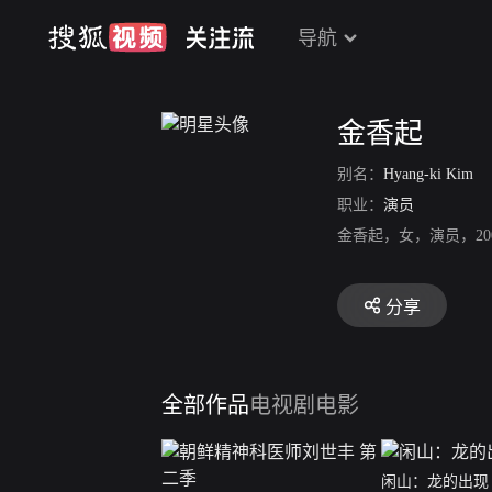
导航
金香起
别名：
Hyang-ki Kim
职业：
演员
金香起，女，演员，2
分享
全部作品
电视剧
电影
闲山：龙的出现