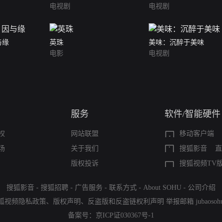
电视剧
电视剧
与缘
英珠
美味：沉醉于美味
电影
电视剧
服务
软件/智能硬件
权
网站联盟
移动客户端
场
关于我们
搜狐影音
直
版权投诉
搜狐视频TV
搜狐影音
-
搜狐招聘
-
广告服务
-
联系方式
-
About SOHU
-
公司介绍
狐视频隐私政策
、
版权声明
、
反盗版和反盗链权利声明
举报邮箱
jubaoso
备案号：
京ICP证030367号-1