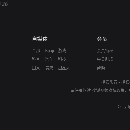
电影
自媒体
会员
全部
Kpop
游戏
会员特权
科普
汽车
科技
会员剧场
国风
搞笑
出品人
帮助
搜狐影音
-
搜狐
请仔细阅读
搜狐视频隐私政策
、
Copyri