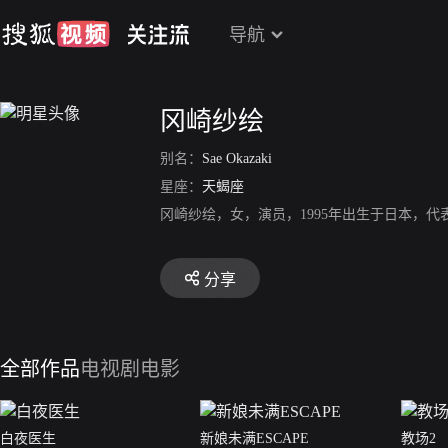
导航
冈崎纱绘
别名：
Sae Okazaki
星座：
天蝎座
冈崎纱绘，女，演员，1995年出生于日本，
分享
全部作品
电视剧
电影
白夜医生
新娘未满ESCAPE
教场2