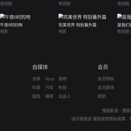
电视剧
电视剧
电视剧
午夜0时的吻
完美世界 特别番外篇
是我们
电影
电影
电视剧
自媒体
会员
全部
Kpop
游戏
会员特权
科普
汽车
科技
会员剧场
国风
搞笑
出品人
帮助
搜狐影音
-
搜狐
请仔细阅读
搜狐视频隐私政策
、