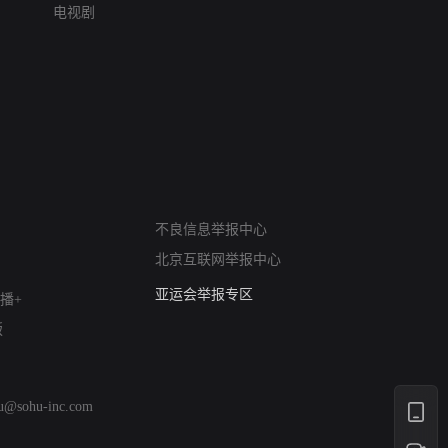
电视剧
网络暴力有害信息举报
不良信息举报中心
12318 文化市场举报
北京互联网举报中心
算法推荐专项举报
亚运会举报专区
播+
涉历史虚无举报
版
网络谣言信息专项
涉政举报入口
涉未成年人举报
hu@sohu-inc.com
清朗自媒体乱象举报