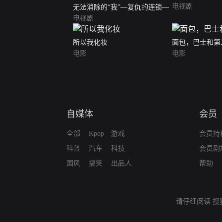
电视剧
无法消除的“我”―复仇的连锁―
电视剧
所以我化妆
面包，巴士和第
电影
电影
自媒体
会员
全部
Kpop
游戏
会员特
科普
汽车
科技
会员剧
国风
搞笑
出品人
帮助
请仔细阅读
搜