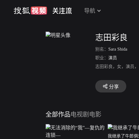
导航
志田彩良
别名：
Sara Shida
职业：
演员
志田彩良，女，演员，
分享
全部作品
电视剧
电影
我继承了牛郎俱