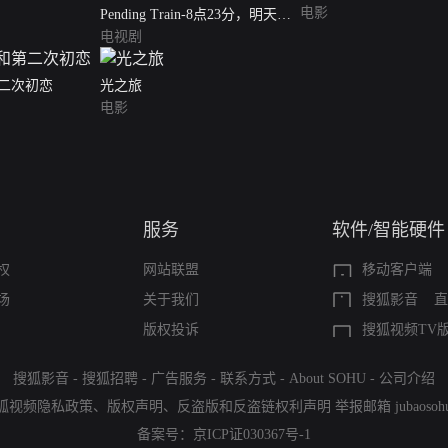
电影
Pending Train-8点23分，明天和
你
电视剧
二次初恋
光之旅
电影
服务
软件/智能硬件
权
网站联盟
移动客户端
场
关于我们
搜狐影音
直
版权投诉
搜狐视频TV
搜狐影音
-
搜狐招聘
-
广告服务
-
联系方式
-
About SOHU
-
公司介绍
狐视频隐私政策
、
版权声明
、
反盗版和反盗链权利声明
举报邮箱
jubaoso
备案号：
京ICP证030367号-1