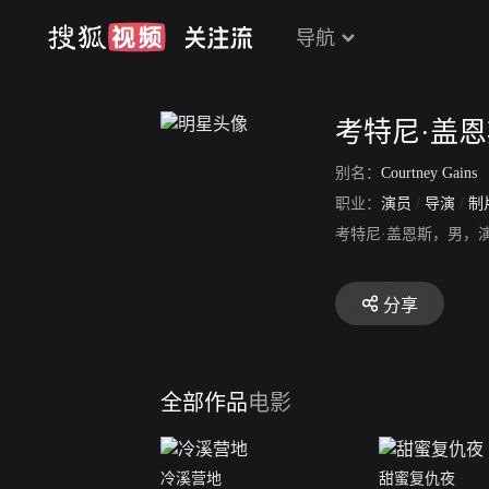
导航
考特尼·盖
别名：
Courtney Gains
职业：
演员
/
导演
/
制
考特尼·盖恩斯，男，
分享
全部作品
电影
冷溪营地
甜蜜复仇夜