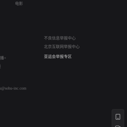
电影
网络暴力有害信息举报
不良信息举报中心
12318 文化市场举报
北京互联网举报中心
算法推荐专项举报
亚运会举报专区
播+
涉历史虚无举报
版
网络谣言信息专项
涉政举报入口
涉未成年人举报
hu@sohu-inc.com
清朗自媒体乱象举报
涉民族宗教有害信息举报
清朗·生活服务类内容举报
清朗春节网络环境整治
涉企举报专区