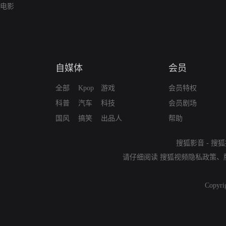
电影
自媒体
会员
全部
Kpop
游戏
会员特权
科普
汽车
科技
会员剧场
国风
搞笑
出品人
帮助
搜狐影音
-
搜狐
请仔细阅读
搜狐视频隐私政策
、
Copyri