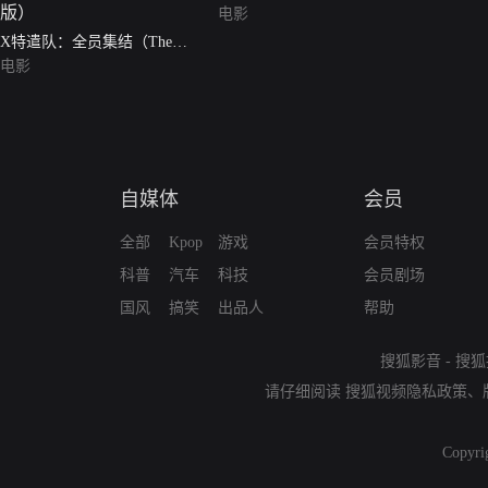
电影
X特遣队：全员集结（The
Suicide Squad）（普通话版）
电影
自媒体
会员
全部
Kpop
游戏
会员特权
科普
汽车
科技
会员剧场
国风
搞笑
出品人
帮助
搜狐影音
-
搜狐
请仔细阅读
搜狐视频隐私政策
、
Copyri