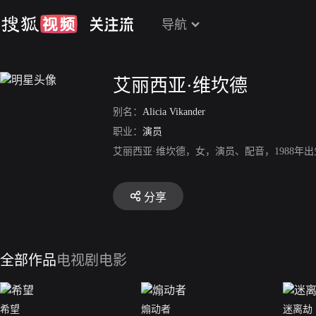
导航
艾丽西亚·维坎德
别名：
Alicia Vikander
职业：
演员
艾丽西亚·维坎德，女，演员、配音，1988
分享
全部作品
电视剧
电影
希望
煽动者
迷离劫