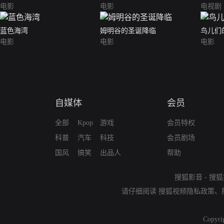
电影
电影
电视剧
蓝色海湾
姆明谷的圣诞降临
鸟儿们
电影
电影
电影
自媒体
会员
全部
Kpop
游戏
会员特权
科普
汽车
科技
会员剧场
国风
搞笑
出品人
帮助
搜狐影音
-
搜狐
请仔细阅读
搜狐视频隐私政策
、
Copyri