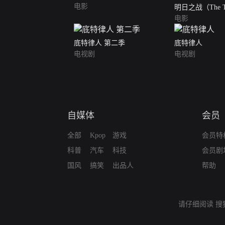
电影
明日之战（The To
（英语版）
电影
底特律人 第二季
底特律人
电视剧
电视剧
自媒体
会员
全部
Kpop
游戏
会员特
科普
汽车
科技
会员剧
国风
搞笑
出品人
帮助
请仔细阅读
搜