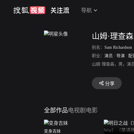
导航
山姆·理查森
别名：
Sam Richardson
职业：
演员
/
导演
/
配
山姆·理查森，男，演
分享
全部作品
电视剧
电影
变身吉妹