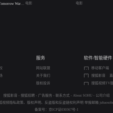
电影
电影
morrow War）
服务
软件/智能硬件
权
网站联盟
移动客户端
场
关于我们
搜狐影音
直
版权投诉
搜狐视频TV
搜狐影音
-
搜狐招聘
-
广告服务
-
联系方式
-
About SOHU
-
公司介绍
狐视频隐私政策
、
版权声明
、
反盗版和反盗链权利声明
举报邮箱
jubaoso
备案号：
京ICP证030367号-1