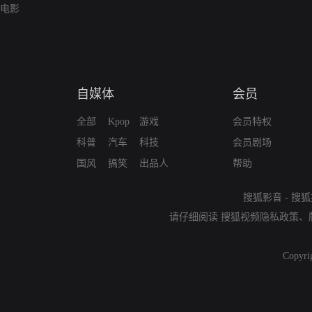
电影
自媒体
会员
全部
Kpop
游戏
会员特权
科普
汽车
科技
会员剧场
国风
搞笑
出品人
帮助
搜狐影音
-
搜狐
请仔细阅读
搜狐视频隐私政策
、
Copyri