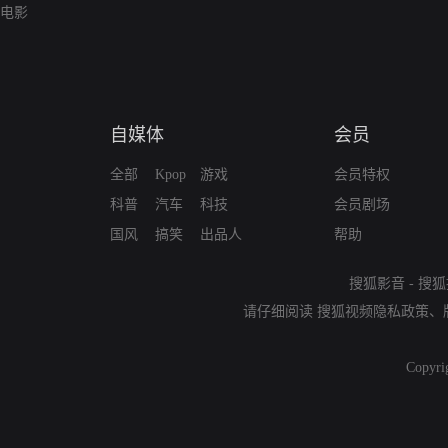
电影
自媒体
会员
全部
Kpop
游戏
会员特权
科普
汽车
科技
会员剧场
国风
搞笑
出品人
帮助
搜狐影音
-
搜狐
请仔细阅读
搜狐视频隐私政策
、
Copyri