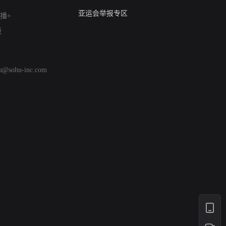
算法推荐专项举报
亚运会举报专区
播+
涉历史虚无举报
版
网络谣言信息专项
涉政举报入口
涉未成年人举报
hu@sohu-inc.com
清朗自媒体乱象举报
涉民族宗教有害信息举报
清朗·生活服务类内容举报
清朗春节网络环境整治
涉企举报专区
AI生成内容
打假治敲
网络暴力有害信息举报
12318 文化市场举报
算法推荐专项举报
亚运会举报专区
涉历史虚无举报