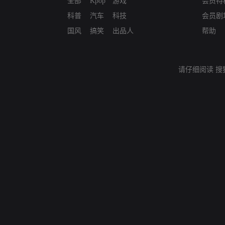
全部
Kpop
游戏
会员特
科普
汽车
科技
会员剧
国风
搞笑
出品人
帮助
请仔细阅读
搜