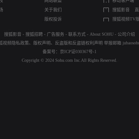
权
网站联盟
移动客户端
场
关于我们
搜狐影音
直
版权投诉
搜狐视频TV
搜狐影音
-
搜狐招聘
-
广告服务
-
联系方式
-
About SOHU
-
公司介绍
狐视频隐私政策
、
版权声明
、
反盗版和反盗链权利声明
举报邮箱
jubaoso
备案号：
京ICP证030367号-1
Copyright © 2024 Sohu.com Inc.All Rights Reserved.