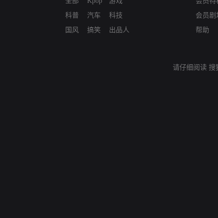
全部
Kpop
游戏
会员特
科普
汽车
科技
会员剧
国风
搞笑
出品人
帮助
请仔细阅读
搜