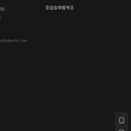
算法推荐专项举报
亚运会举报专区
播+
涉历史虚无举报
版
网络谣言信息专项
涉政举报入口
涉未成年人举报
hu@sohu-inc.com
清朗自媒体乱象举报
涉民族宗教有害信息举报
清朗·生活服务类内容举报
清朗春节网络环境整治
涉企举报专区
AI生成内容
打假治敲
网络暴力有害信息举报
12318 文化市场举报
算法推荐专项举报
亚运会举报专区
涉历史虚无举报