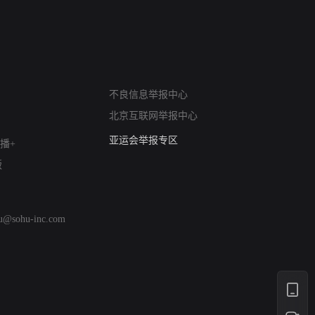
网络暴力有害信息举报
不良信息举报中心
12318 文化市场举报
北京互联网举报中心
算法推荐专项举报
亚运会举报专区
播+
涉历史虚无举报
版
网络谣言信息专项
涉政举报入口
涉未成年人举报
hu@sohu-inc.com
清朗自媒体乱象举报
涉民族宗教有害信息举报
清朗·生活服务类内容举报
清朗春节网络环境整治
涉企举报专区