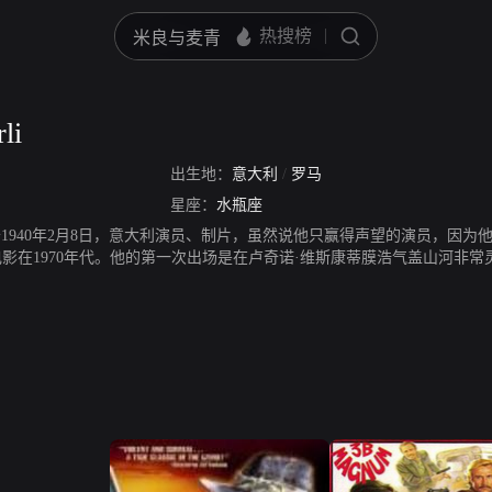
li
出生地：
意大利
/
罗马
星座：
水瓶座
li，出生于1940年2月8日，意大利演员、制片，虽然说他只赢得声望的演员，
电影在1970年代。他的第一次出场是在卢奇诺·维斯康蒂膜浩气盖山河非常
虔诚的健康螺母，用力过猛自己在网球比赛中，49岁的心肌梗死死了。
o armata》、《Roma violenta》等。