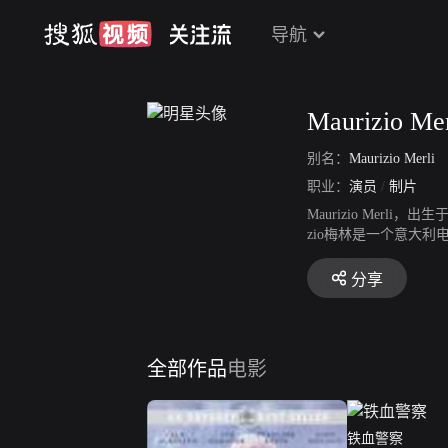
导航
Maurizio Mer
别名：
Maurizio Merli
职业：
演员
/
制片
Maurizio Mer
zio梅林是一个意大利
额外的。在他的晚年，
教士 》、《 Roma a man
分享
全部作品
电影
铁血警察