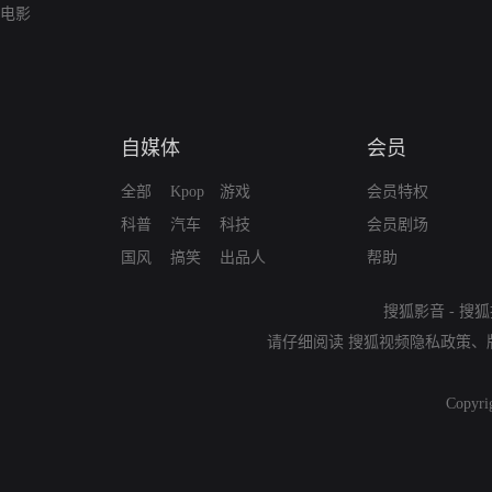
电影
自媒体
会员
全部
Kpop
游戏
会员特权
科普
汽车
科技
会员剧场
国风
搞笑
出品人
帮助
搜狐影音
-
搜狐
请仔细阅读
搜狐视频隐私政策
、
Copyri