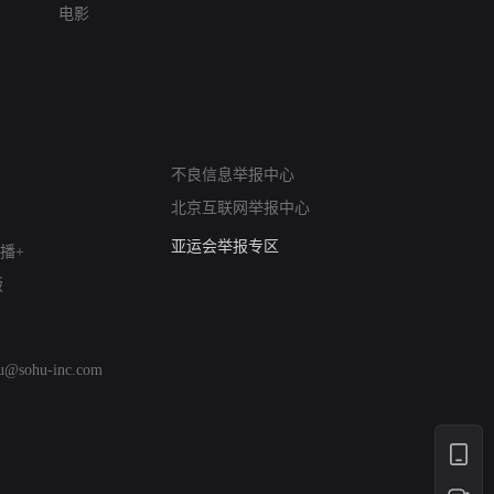
电影
网络暴力有害信息举报
不良信息举报中心
12318 文化市场举报
北京互联网举报中心
算法推荐专项举报
亚运会举报专区
播+
涉历史虚无举报
版
网络谣言信息专项
涉政举报入口
涉未成年人举报
hu@sohu-inc.com
清朗自媒体乱象举报
涉民族宗教有害信息举报
清朗·生活服务类内容举报
清朗春节网络环境整治