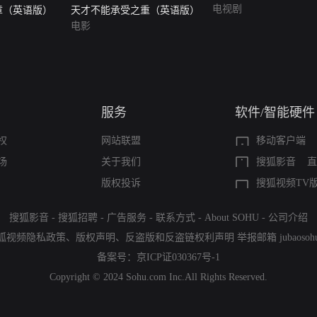
电视剧
章（英语版）
天才不能承受之重（英语版）
电影
服务
软件/智能硬件
权
网站联盟
移动客户端
场
关于我们
搜狐影音
直
版权投诉
搜狐视频TV
搜狐影音
-
搜狐招聘
-
广告服务
-
联系方式
-
About SOHU
-
公司介绍
狐视频隐私政策
、
版权声明
、
反盗版和反盗链权利声明
举报邮箱
jubaoso
备案号：
京ICP证030367号-1
Copyright © 2024 Sohu.com Inc.All Rights Reserved.