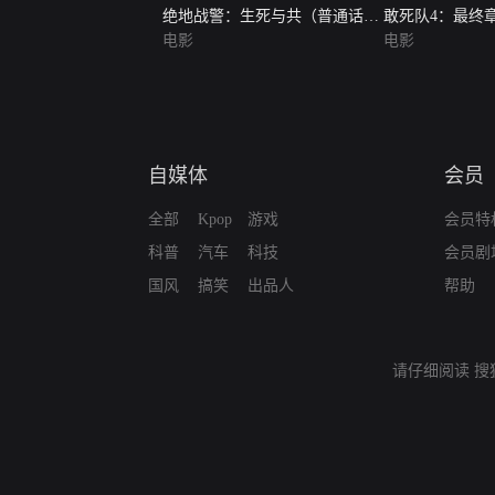
绝地战警：生死与共（普通话
敢死队4：最终
版）
电影
电影
自媒体
会员
全部
Kpop
游戏
会员特
科普
汽车
科技
会员剧
国风
搞笑
出品人
帮助
请仔细阅读
搜