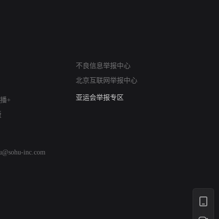
网络暴力有害信息举报
不良信息举报中心
12318 文化市场举报
北京互联网举报中心
算法推荐专项举报
亚运会举报专区
播+
涉历史虚无举报
版
网络谣言信息专项
涉政举报入口
涉未成年人举报
hu@sohu-inc.com
清朗自媒体乱象举报
涉民族宗教有害信息举报
清朗·生活服务类内容举报
清朗春节网络环境整治
涉企举报专区