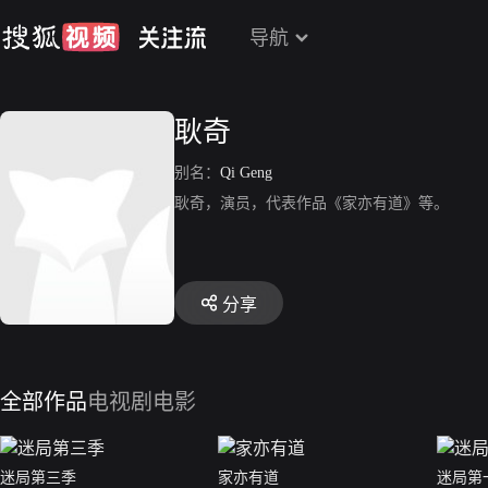
导航
耿奇
别名：
Qi Geng
耿奇，演员，代表作品《家亦有道》等。
分享
全部作品
电视剧
电影
迷局第三季
家亦有道
迷局第