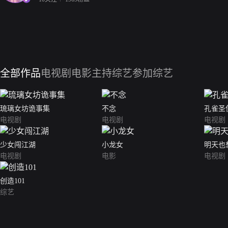
全部作品
电视剧
电影
主持综艺
参加综艺
琉璃女坊诡事集
不念
孔雀圣
电视剧
电视剧
电视剧
少女闯江湖
小龙女
明天也
电视剧
电影
电视剧
创造101
综艺