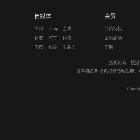
自媒体
会员
全部
Kpop
游戏
会员特权
科普
汽车
科技
会员剧场
国风
搞笑
出品人
帮助
搜狐影音
-
搜狐
请仔细阅读
搜狐视频隐私政策
、
Copyri