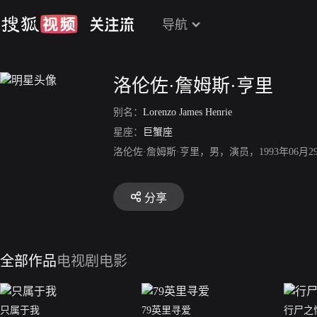
导航
洛伦佐·詹姆斯·亨里
别名：
Lorenzo James Henrie
星座：
巨蟹座
洛伦佐·詹姆斯·亨里，男，演员，1993年06
分享
全部作品
电视剧
电影
只属于我
79英里寻爱
行尸之