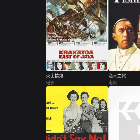
火山情焰
渔人之靴
电影
电影