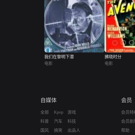
我们在黎明下潜
拂晓时分
电影
电影
自媒体
会员
全部
Kpop
游戏
会员特
科普
汽车
科技
会员剧
国风
搞笑
出品人
帮助