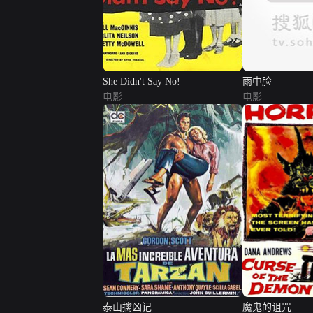
She Didn't Say No!
雨中脸
电影
电影
泰山擒凶记
魔鬼的诅咒