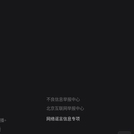
网络暴力有害信息举报
12318 文化市场举报
算法推荐专项举报
不良信息举报中心
亚运会举报专区
北京互联网举报中心
涉历史虚无举报
网络谣言信息专项
播+
涉政举报入口
版