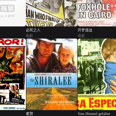
必死之人
开罗谍战
电影
电影
累赘
Vom Himmel gefallen