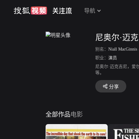
导航
尼奥尔·迈
别名：
Niall MacGinnis
职业：
演员
尼奥尔·迈克吉尼，爱尔
等。
分享
全部作品
电影