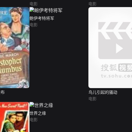
电影
电影
鲍伊考特将军
电影
伦布
鸟儿引起的骚动
电影
世界之缘
电影