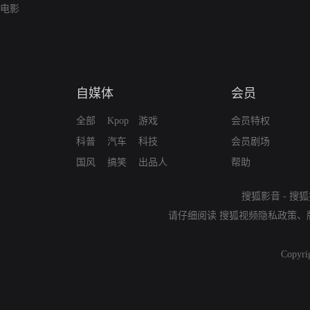
电影
自媒体
会员
全部
Kpop
游戏
会员特权
科普
汽车
科技
会员剧场
国风
搞笑
出品人
帮助
搜狐影音
-
搜狐
请仔细阅读
搜狐视频隐私政策
、
Copyri