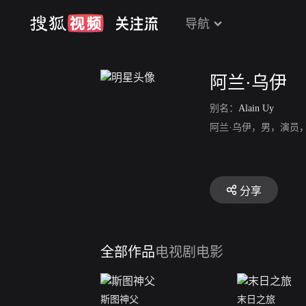
导航
阿兰·乌伊
别名：
Alain Uy
阿兰·乌伊，男，演员
分享
全部作品
电视剧
电影
斯图神父
末日之旅