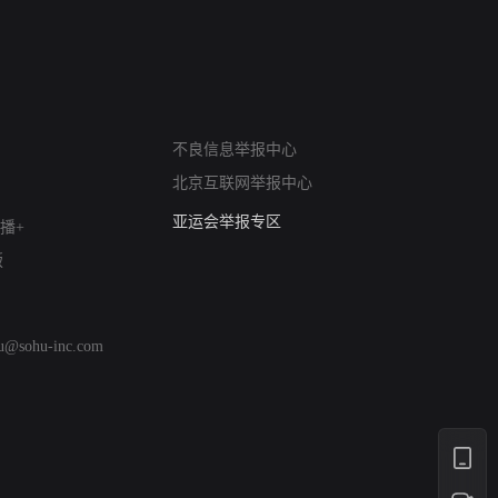
网络暴力有害信息举报
不良信息举报中心
12318 文化市场举报
北京互联网举报中心
算法推荐专项举报
亚运会举报专区
播+
涉历史虚无举报
版
网络谣言信息专项
涉政举报入口
涉未成年人举报
hu@sohu-inc.com
清朗自媒体乱象举报
涉民族宗教有害信息举报
清朗·生活服务类内容举报
清朗春节网络环境整治
涉企举报专区