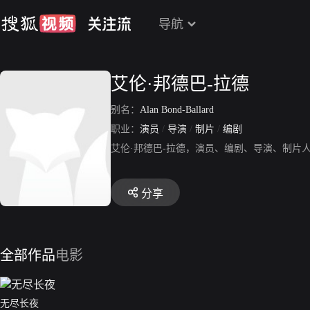
导航
艾伦·邦德巴-拉德
别名：
Alan Bond-Ballard
职业：
演员
/
导演
/
制片
/
编剧
艾伦·邦德巴-拉德，演员、编剧、导演、制片人
分享
全部作品
电影
无尽长夜