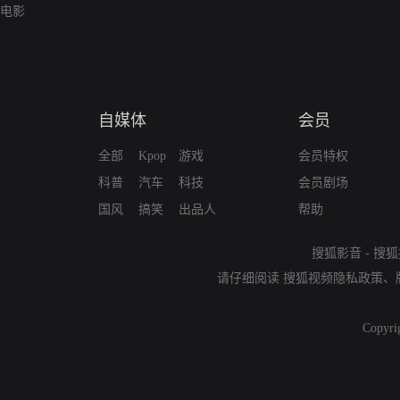
电影
自媒体
会员
全部
Kpop
游戏
会员特权
科普
汽车
科技
会员剧场
国风
搞笑
出品人
帮助
搜狐影音
-
搜狐
请仔细阅读
搜狐视频隐私政策
、
Copyri