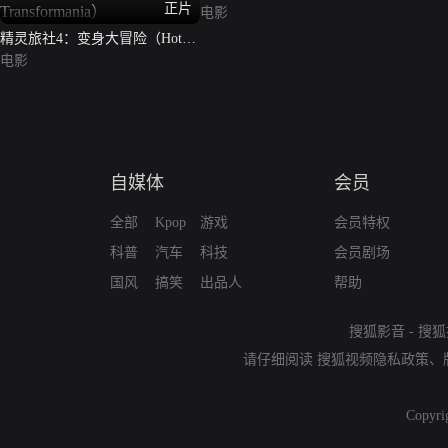
正片
电影
精灵旅社4：变身大冒险（Hotel
Transylvania 4: Transformania）
电影
自媒体
会员
全部
Kpop
游戏
会员特权
科普
汽车
科技
会员剧场
国风
搞笑
出品人
帮助
搜狐影音
-
搜狐
请仔细阅读
搜狐视频隐私政策
、
Copyri