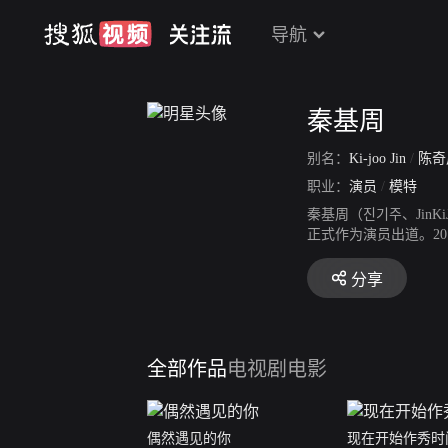
导航
秦基周
别名：
Ki-joo Jin
/
陈
职业：
演员
/
模特
秦基周（진기주、JinK
正式作为演员出道。20
浪漫喜剧《星期三下午3
MBC悬疑爱情剧《过来
分享
全部作品
电视剧
电影
偶然遇见的你
现在开始作秀时