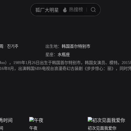
奇周
/
진기주
出生地：
韩国首尔特别市
星座：
水瓶座
iJoo），1989年1月26日出生于韩国首尔特别市，韩国女演员、模特。20
16年8月，出演韩国SBS电视台浪漫奇幻古装剧《步步惊心：丽》，同时凭借该
点30分》。2018年2月，主演JTBC爱情悬疑剧《迷雾》；随后，主演
抱抱我》。2019年5月，与金英光共同主演SBS浪漫爱情剧《初次见面，
间
午夜
初次见面我爱你