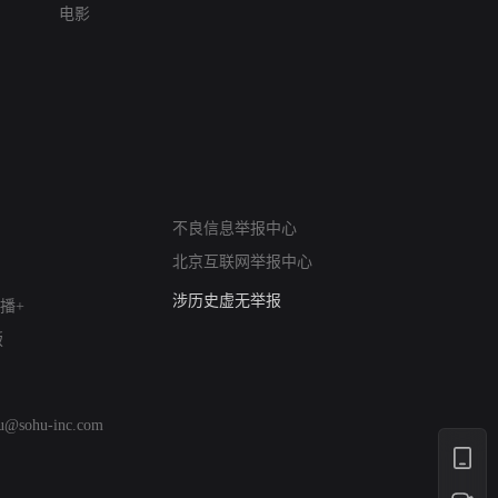
电影
网络暴力有害信息举报
12318 文化市场举报
不良信息举报中心
算法推荐专项举报
北京互联网举报中心
亚运会举报专区
涉历史虚无举报
播+
网络谣言信息专项
版
涉政举报入口
涉未成年人举报
清朗自媒体乱象举报
hu@sohu-inc.com
涉民族宗教有害信息举报
清朗·生活服务类内容举报