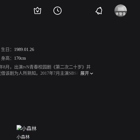
生日：
1989.01.26
身高：
170cm
15年8月，出演tvN青春校园剧《第二次二十岁》并
展开
剧为人所熟知。2017年7月主演SBSPlus网络
的剧情片《小森林》上映。5月，与张基龙共同主演
我爱你。》。
小森林