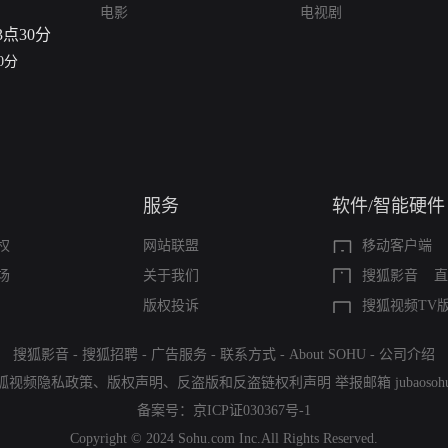
电影
电视剧
0分
服务
软件/智能硬件
权
网站联盟
移动客户端
场
关于我们
搜狐影音
直
版权投诉
搜狐视频TV
搜狐影音
-
搜狐招聘
-
广告服务
-
联系方式
-
About SOHU
-
公司介绍
狐视频隐私政策
、
版权声明
、
反盗版和反盗链权利声明
举报邮箱
jubaoso
备案号：
京ICP证030367号-1
Copyright © 2024 Sohu.com Inc.All Rights Reserved.