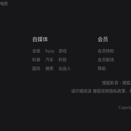
电影
自媒体
会员
全部
Kpop
游戏
会员特权
科普
汽车
科技
会员剧场
国风
搞笑
出品人
帮助
搜狐影音
-
搜狐
请仔细阅读
搜狐视频隐私政策
、
Copyri