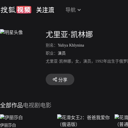
导航
尤里亚·凯林娜
别名：
Yuliya Khlynina
职业：
演员
尤里亚·凯林娜，女，演员，1992年出生于俄
分享
全部作品
电视剧
电影
伊丽莎白