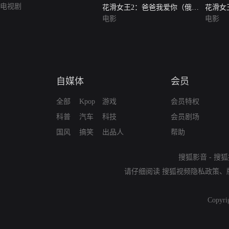
电视剧
花滑女王2：爸爸我爱你（俄语
花滑女
版）
电影
话版）
电影
自媒体
会员
全部
Kpop
游戏
会员特权
科普
汽车
科技
会员剧场
国风
搞笑
出品人
帮助
搜狐影音
-
搜狐
请仔细阅读
搜狐视频隐私政策
、
Copyri