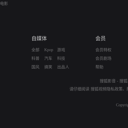
电影
自媒体
会员
全部
Kpop
游戏
会员特权
科普
汽车
科技
会员剧场
国风
搞笑
出品人
帮助
搜狐影音
-
搜狐
请仔细阅读
搜狐视频隐私政策
、
Copyri