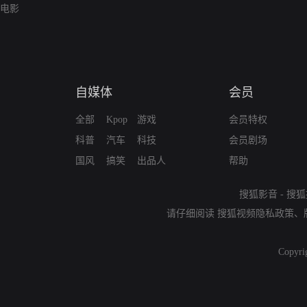
电影
自媒体
会员
全部
Kpop
游戏
会员特权
科普
汽车
科技
会员剧场
国风
搞笑
出品人
帮助
搜狐影音
-
搜狐
请仔细阅读
搜狐视频隐私政策
、
Copyri