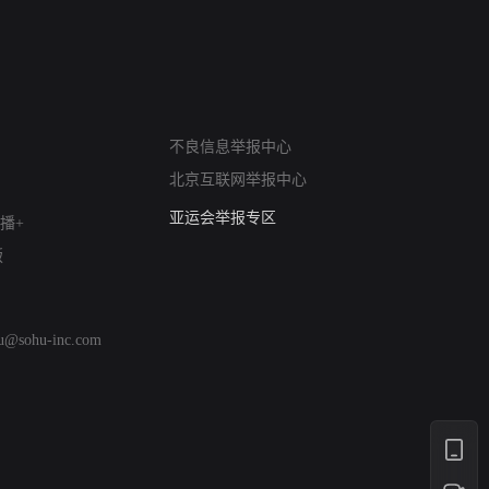
网络暴力有害信息举报
不良信息举报中心
12318 文化市场举报
北京互联网举报中心
算法推荐专项举报
亚运会举报专区
播+
涉历史虚无举报
版
网络谣言信息专项
涉政举报入口
涉未成年人举报
hu@sohu-inc.com
清朗自媒体乱象举报
涉民族宗教有害信息举报
清朗·生活服务类内容举报
清朗春节网络环境整治
涉企举报专区