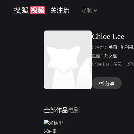
导航
Chloe Lee
出生地：
美国
/
加利福
星座：
处女座
Chloe Lee，演员
分享
全部作品
电影
米纳里