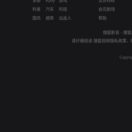
全部
Kpop
游戏
会员特权
科普
汽车
科技
会员剧场
国风
搞笑
出品人
帮助
搜狐影音
-
搜狐
请仔细阅读
搜狐视频隐私政策
、
Copyri