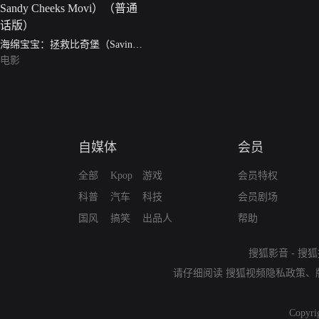
海绵宝宝：拯救比奇堡（Saving
Bikini Bottom: The Sandy Cheeks
电影
Movi）（普通话版）
自媒体
会员
全部
Kpop
游戏
会员特权
科普
汽车
科技
会员剧场
国风
搞笑
出品人
帮助
搜狐影音
-
搜狐
请仔细阅读
搜狐视频隐私政策
、
Copyri