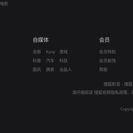
电影
自媒体
会员
全部
Kpop
游戏
会员特权
科普
汽车
科技
会员剧场
国风
搞笑
出品人
帮助
搜狐影音
-
搜狐
请仔细阅读
搜狐视频隐私政策
、
Copyri