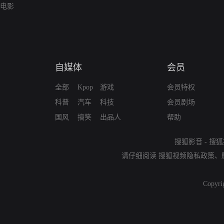
电影
自媒体
会员
全部
Kpop
游戏
会员特权
科普
汽车
科技
会员剧场
国风
搞笑
出品人
帮助
搜狐影音
-
搜狐
请仔细阅读
搜狐视频隐私政策
、
Copyri