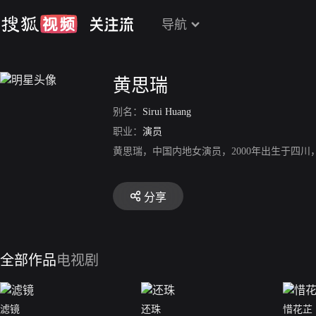
导航
黄思瑞
别名：
Sirui Huang
职业：
演员
黄思瑞，中国内地女演员，2000年出生于四
分享
全部作品
电视剧
滤镜
还珠
惜花芷