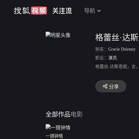
导航
格蕾丝·达
别名：
Gracie Dzienny
职业：
演员
格蕾丝·达斯恩妮，女
分享
全部作品
电影
一猎钟情