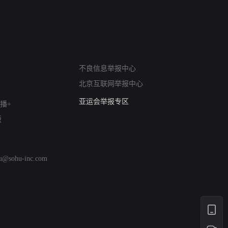
网络暴力有害信息举报
不良信息举报中心
12318 文化市场举报
北京互联网举报中心
算法推荐专项举报
亚运会举报专区
播+
涉历史虚无举报
版
网络谣言信息专项
涉政举报入口
涉未成年人举报
hu@sohu-inc.com
清朗自媒体乱象举报
涉民族宗教有害信息举报
清朗·生活服务类内容举报
清朗春节网络环境整治
涉企举报专区