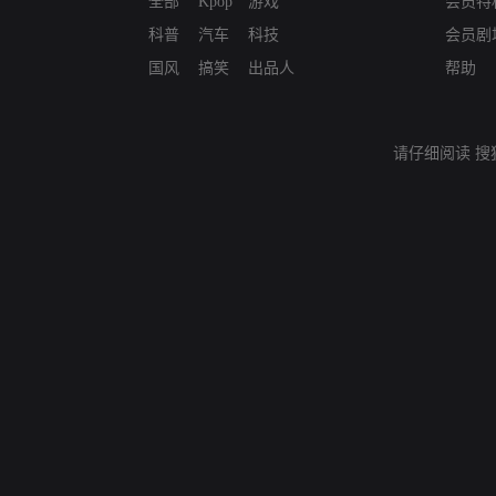
全部
Kpop
游戏
会员特
科普
汽车
科技
会员剧
国风
搞笑
出品人
帮助
请仔细阅读
搜