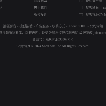
权
网站联盟
移动客户端
场
关于我们
搜狐影音
直
版权投诉
搜狐视频TV
搜狐影音
-
搜狐招聘
-
广告服务
-
联系方式
-
About SOHU
-
公司介绍
狐视频隐私政策
、
版权声明
、
反盗版和反盗链权利声明
举报邮箱
jubaoso
备案号：
京ICP证030367号-1
Copyright © 2024 Sohu.com Inc.All Rights Reserved.