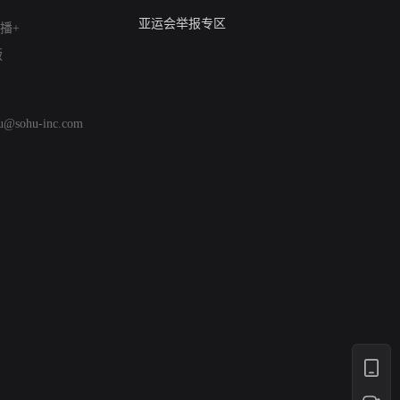
算法推荐专项举报
亚运会举报专区
播+
涉历史虚无举报
版
网络谣言信息专项
涉政举报入口
涉未成年人举报
hu@sohu-inc.com
清朗自媒体乱象举报
涉民族宗教有害信息举报
清朗·生活服务类内容举报
清朗春节网络环境整治
涉企举报专区
AI生成内容
打假治敲
网络暴力有害信息举报
12318 文化市场举报
算法推荐专项举报
亚运会举报专区
涉历史虚无举报