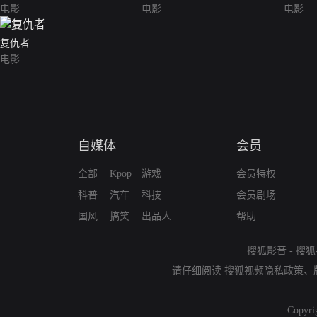
电影
电影
电影
复仇者
电影
自媒体
会员
全部
Kpop
游戏
会员特权
科普
汽车
科技
会员剧场
国风
搞笑
出品人
帮助
搜狐影音
-
搜狐
请仔细阅读
搜狐视频隐私政策
、
Copyri