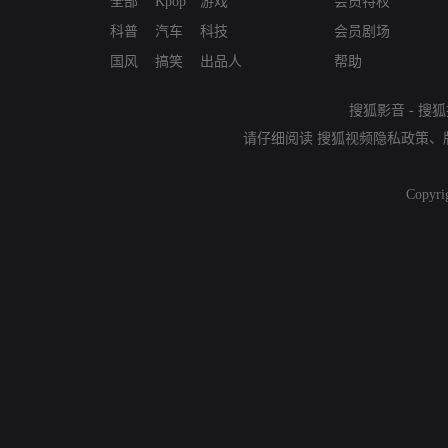
全部
Kpop
游戏
会员特权
科普
汽车
科技
会员剧场
国风
搞笑
出品人
帮助
搜狐影音
-
搜狐
请仔细阅读
搜狐视频隐私政策
、
Copyri