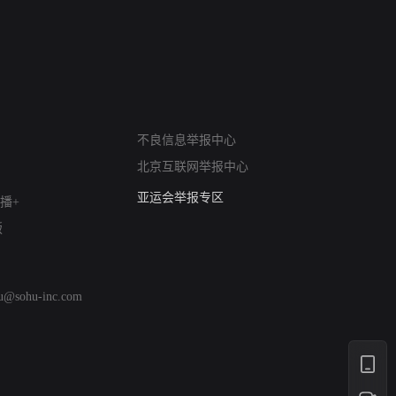
网络暴力有害信息举报
不良信息举报中心
12318 文化市场举报
北京互联网举报中心
算法推荐专项举报
亚运会举报专区
播+
涉历史虚无举报
版
网络谣言信息专项
涉政举报入口
涉未成年人举报
hu@sohu-inc.com
清朗自媒体乱象举报
涉民族宗教有害信息举报
清朗·生活服务类内容举报
清朗春节网络环境整治