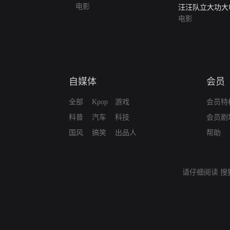
电影
汪汪队立大功大
冒险（普通话版
电影
自媒体
会员
全部
Kpop
游戏
会员特
科普
汽车
科技
会员剧
国风
搞笑
出品人
帮助
请仔细阅读
搜