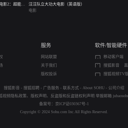
电影2：超能大
汪汪队立大功大电影（英语版）
）
电影
服务
软件/智能硬件
权
网站联盟
移动客户端
场
关于我们
搜狐影音
直
版权投诉
搜狐视频TV
搜狐影音
-
搜狐招聘
-
广告服务
-
联系方式
-
About SOHU
-
公司介绍
狐视频隐私政策
、
版权声明
、
反盗版和反盗链权利声明
举报邮箱
jubaoso
备案号：
京ICP证030367号-1
Copyright © 2024 Sohu.com Inc.All Rights Reserved.