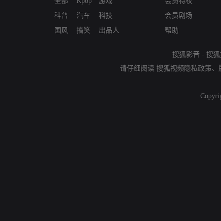
全部
Kpop
游戏
会员特权
科普
汽车
科技
会员剧场
国风
搞笑
出品人
帮助
搜狐影音
-
搜狐
请仔细阅读
搜狐视频隐私政策
、
Copyri