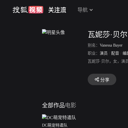
导航
瓦妮莎·贝尔
别名：
Vanessa Bayer
职业：
演员
/
配音
/
编
瓦妮莎·贝尔，女，演
分享
全部作品
电影
DC萌宠特遣队