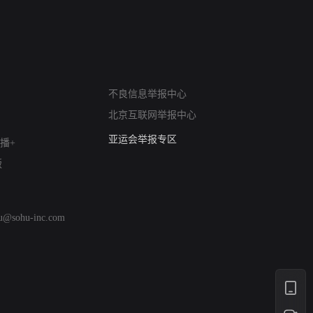
网络暴力有害信息举报
不良信息举报中心
12318 文化市场举报
北京互联网举报中心
算法推荐专项举报
亚运会举报专区
播+
涉历史虚无举报
版
网络谣言信息专项
涉政举报入口
涉未成年人举报
hu@sohu-inc.com
清朗自媒体乱象举报
涉民族宗教有害信息举报
清朗·生活服务类内容举报
清朗春节网络环境整治
涉企举报专区