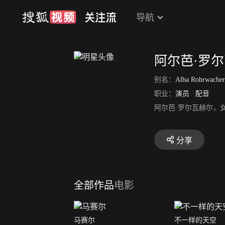
导航
阿尔芭·罗
别名：
Alba Rohrwacher
职业：
演员
/
配音
阿尔芭·罗尔瓦赫尔，
分享
全部作品
电影
马赛尔
不一样的天空