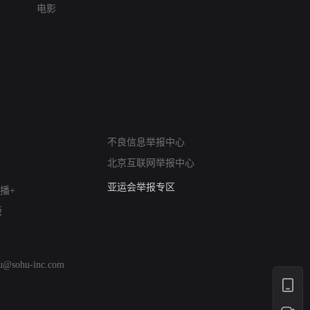
电影
网络暴力有害信息举报
不良信息举报中心
12318 文化市场举报
北京互联网举报中心
算法推荐专项举报
亚运会举报专区
播+
涉历史虚无举报
版
网络谣言信息专项
涉政举报入口
涉未成年人举报
hu@sohu-inc.com
清朗自媒体乱象举报
涉民族宗教有害信息举报