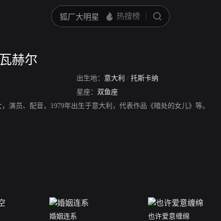
尔瓦赫尔
出生地：
意大利
/
托斯卡纳
星座：
双鱼座
女，演员、配音，1979年出生于意大利，代表作品《暗处的女儿》等。
婚姻连系
也许爱意缠绵