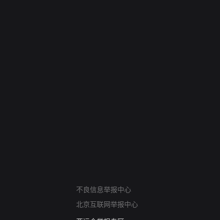
网络暴力有害信息举报
不良信息举报中心
12318 文化市场举报
北京互联网举报中心
算法推荐专项举报