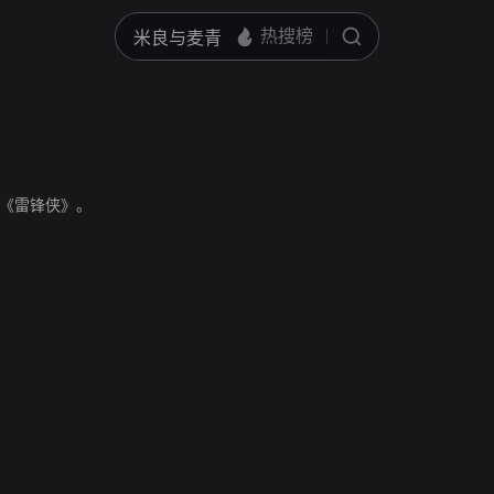
《雷锋侠》。