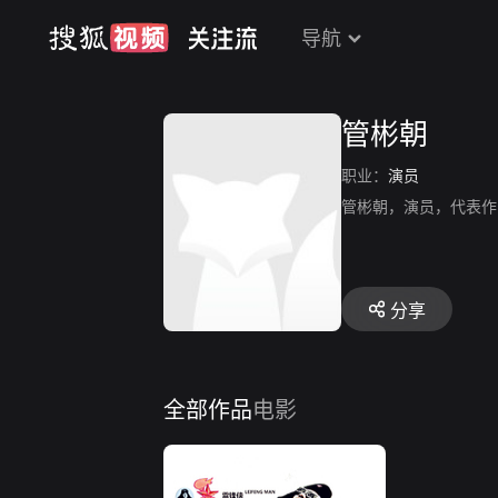
导航
管彬朝
职业：
演员
管彬朝，演员，代表作
分享
全部作品
电影