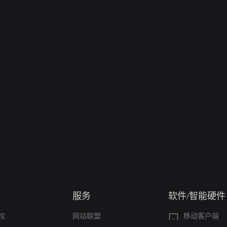
服务
软件/智能硬件
权
网站联盟
移动客户端