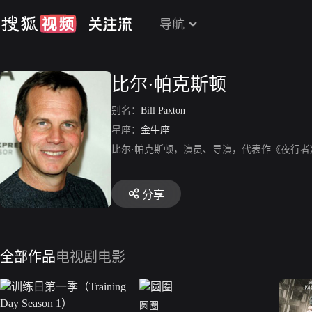
导航
比尔·帕克斯顿
别名：
Bill Paxton
星座：
金牛座
比尔·帕克斯顿，演员、导演，代表作《夜行
分享
全部作品
电视剧
电影
圆圈