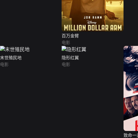
百万金臂
电影
末世殖民地
隐形红翼
电影
电影
致命一