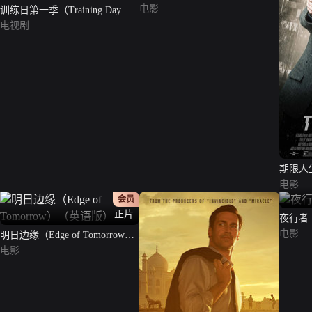
电影
训练日第一季（Training Day
Season 1）
电视剧
期限人
电影
会员
正片
夜行者（N
电影
明日边缘（Edge of Tomorrow）
（英语版）
电影