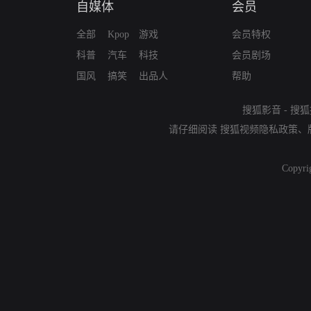
自媒体
会员
全部
Kpop
游戏
会员特权
科普
汽车
科技
会员剧场
国风
搞笑
出品人
帮助
搜狐影音
-
搜狐
请仔细阅读
搜狐视频隐私政策
、
Copyri