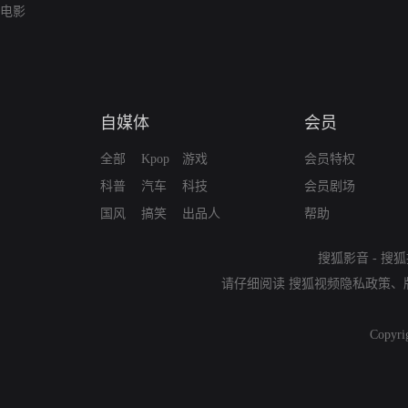
电影
自媒体
会员
全部
Kpop
游戏
会员特权
科普
汽车
科技
会员剧场
国风
搞笑
出品人
帮助
搜狐影音
-
搜狐
请仔细阅读
搜狐视频隐私政策
、
Copyri